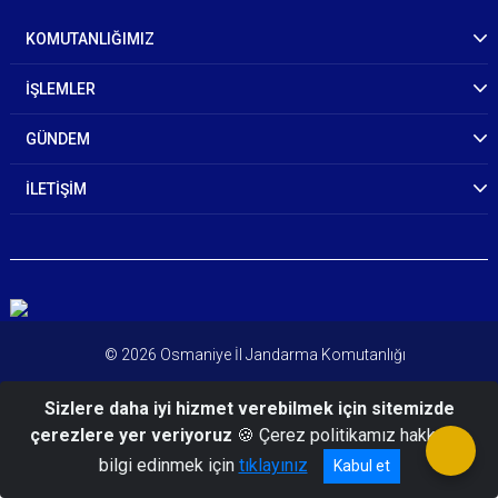
KOMUTANLIĞIMIZ
İŞLEMLER
GÜNDEM
İLETİŞİM
© 2026 Osmaniye İl Jandarma Komutanlığı
Sizlere daha iyi hizmet verebilmek için sitemizde
çerezlere yer veriyoruz
🍪 Çerez politikamız hakkında
bilgi edinmek için
tıklayınız
Kabul et